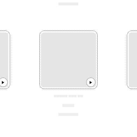
▄▄▄▄▄
▄▄▄▄▄ ▄▄▄ ▄▄
▄▄▄
▄▄▄▄▄