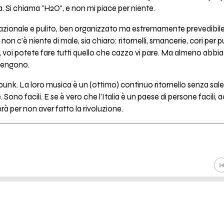
 Si chiama "H2O", e non mi piace per niente.
azionale e pulito, ben organizzato ma estremamente prevedibile.
n c'è niente di male, sia chiaro: ritornelli, smancerie, cori per pul
voi potete fare tutti quello che cazzo vi pare. Ma almeno abbiate
rtengono.
unk. La loro musica è un (ottimo) continuo ritornello senza sal
ono facili. E se è vero che l'Italia è un paese di persone facili
rà per non aver fatto la rivoluzione.