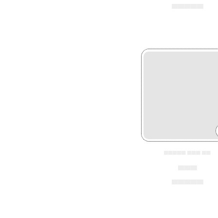
▄▄▄▄▄
▄▄▄▄▄ ▄▄▄ ▄▄
▄▄▄
▄▄▄▄▄