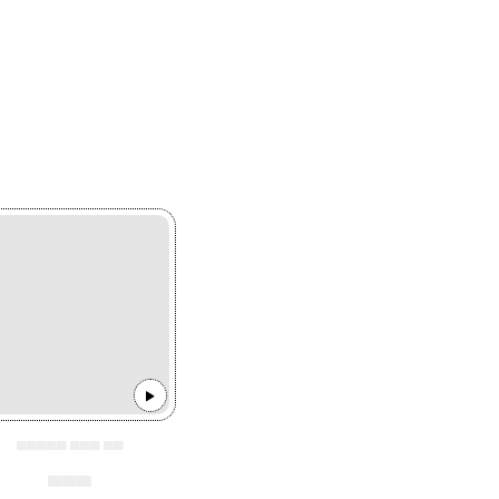
▄▄▄▄▄ ▄▄▄ ▄▄
▄▄▄