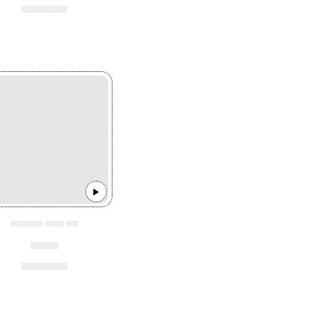
▄▄▄▄▄
▄▄▄▄▄ ▄▄▄ ▄▄
▄▄▄
▄▄▄▄▄