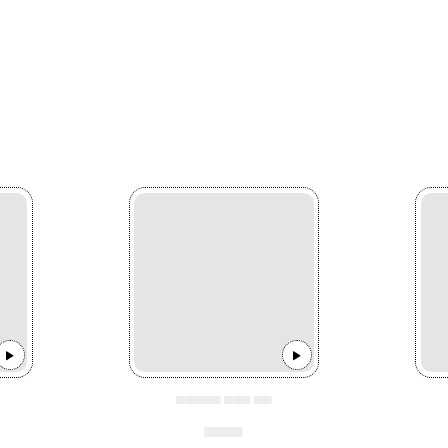
▄▄▄▄▄ ▄▄▄ ▄▄
▄▄▄