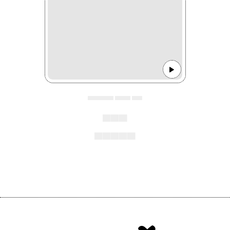
▄▄▄▄▄ ▄▄▄ ▄▄
▄▄▄
▄▄▄▄▄