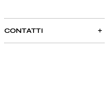
CONTATTI
Ancora nessun utente amministra questa pagina,
puoi farlo tu.
Richiedi la gestione