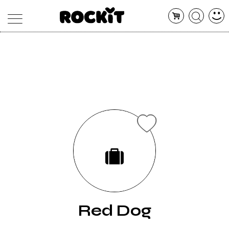
MAGAZINE
DATABASE
ARTICOLI
CONCERTI
ARTISTI
SHOP
RADIO
Red Dog