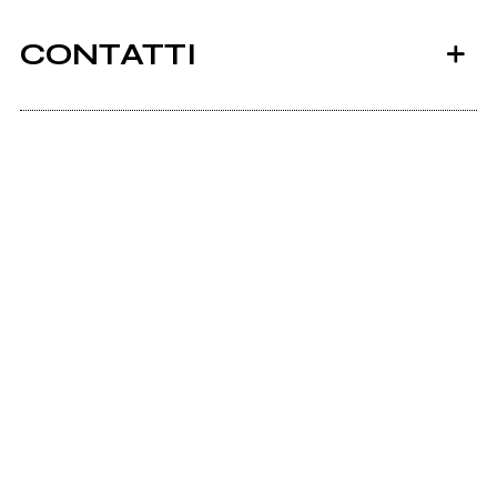
CONTATTI
Redroomstudio.it
Redroom
Scrivi all'utente che amministra la pagina.
Invia messaggio