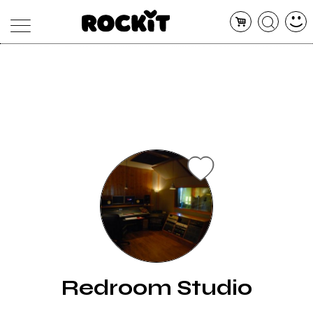
MAGAZINE
DATABASE
ARTICOLI
CONCERTI
ARTISTI
SHOP
RADIO
Redroom Studio