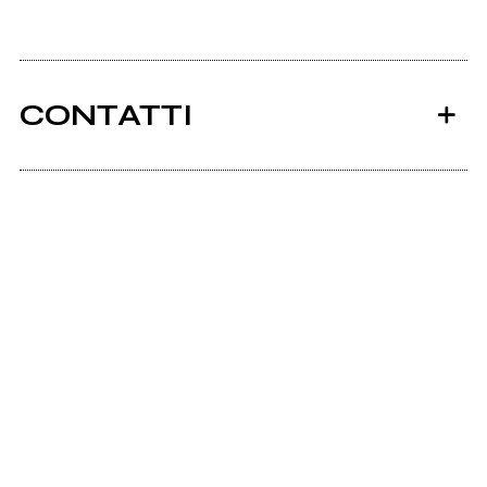
CONTATTI
Myspace.com
Ancora nessun utente amministra questa pagina,
puoi farlo tu.
Richiedi la gestione