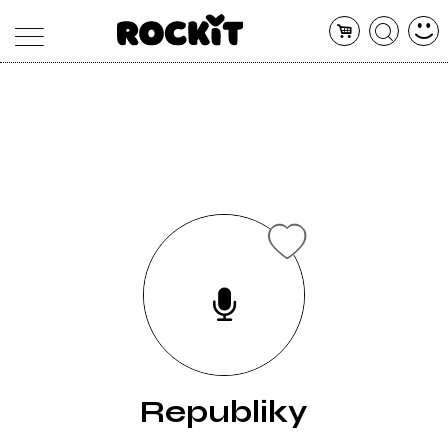
MAGAZINE
DATABASE
ARTICOLI
CONCERTI
ARTISTI
SHOP
RADIO
Republiky