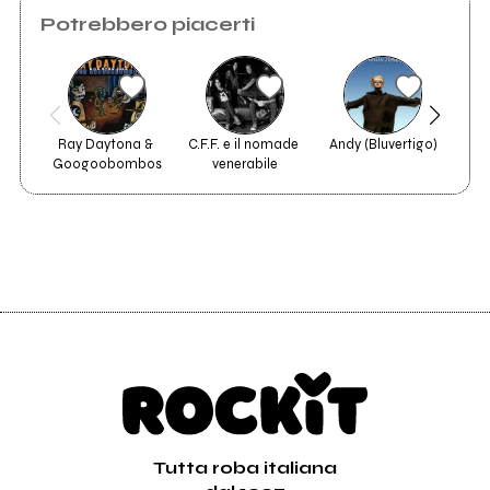
Potrebbero piacerti
Ray Daytona & 
C.F.F. e il nomade 
Andy (Bluvertigo)
Gaz
Googoobombos
venerabile
Tutta roba italiana