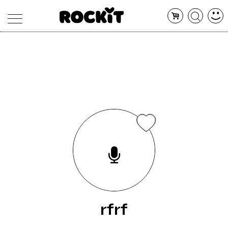
MAGAZINE
DATABASE
ARTICOLI
CONCERTI
ARTISTI
SHOP
RADIO
rfrf