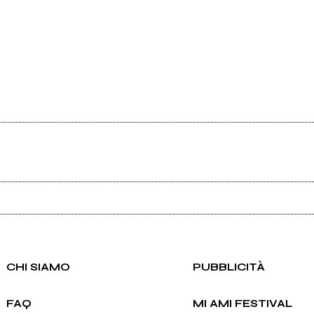
Ancora nessun utente amministra questa pagina, puoi farlo tu.
Richiedi la gestione
CHI SIAMO
PUBBLICITÀ
FAQ
MI AMI FESTIVAL