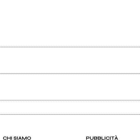
Ancora nessun utente amministra questa pagina, puoi farlo tu.
CHI SIAMO
PUBBLICITÀ