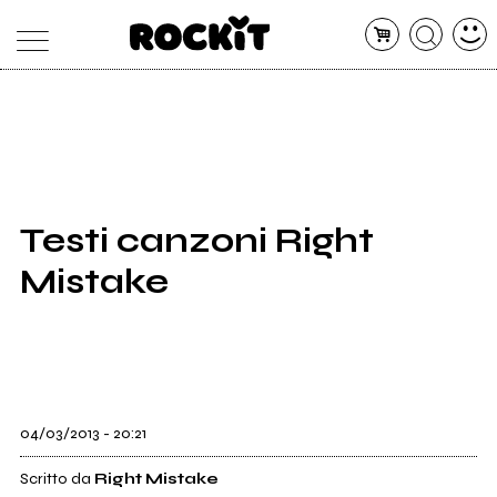
MAGAZINE
DATABASE
ARTICOLI
CONCERTI
ARTISTI
SHOP
Testi canzoni Right
RADIO
Mistake
04/03/2013 - 20:21
Scritto da
Right Mistake