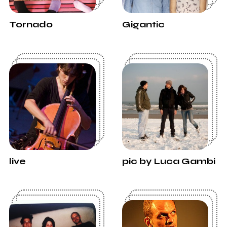
Tornado
Gigantic
live
pic by Luca Gambi