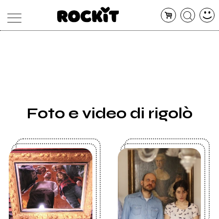
MAGAZINE
DATABASE
ARTICOLI
CONCERTI
ARTISTI
SHOP
Foto e video di rigolò
RADIO