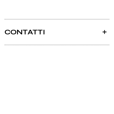
CONTATTI
Ancora nessun utente amministra questa pagina,
puoi farlo tu.
Richiedi la gestione