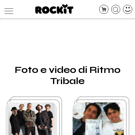
MAGAZINE
DATABASE
ARTICOLI
CONCERTI
ARTISTI
SHOP
Foto e video di Ritmo
RADIO
Tribale