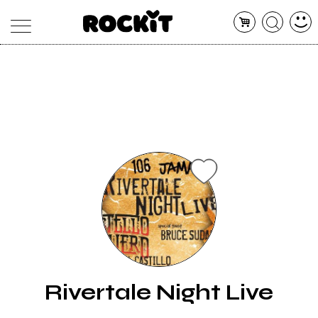
MAGAZINE
DATABASE
ARTICOLI
CONCERTI
ARTISTI
SHOP
RADIO
Rivertale Night Live