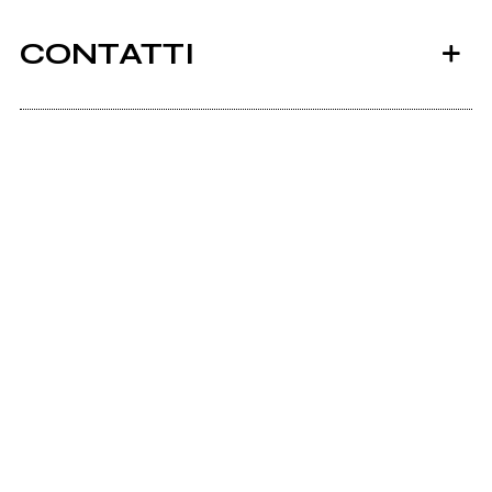
CONTATTI
Youtu.be
Rivertale Night
Live
Scrivi all'utente che amministra la pagina.
Invia messaggio