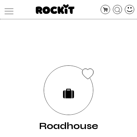
MAGAZINE
DATABASE
ARTICOLI
CONCERTI
ARTISTI
SHOP
RADIO
Roadhouse