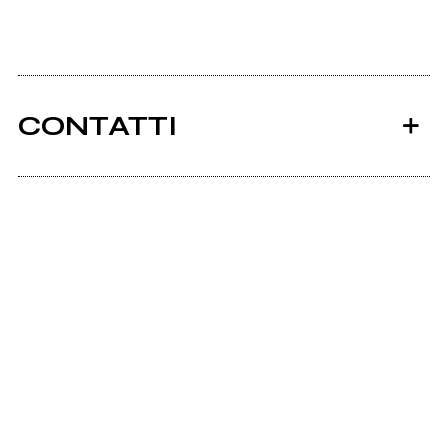
CONTATTI
Ancora nessun utente amministra questa pagina,
puoi farlo tu.
Richiedi la gestione