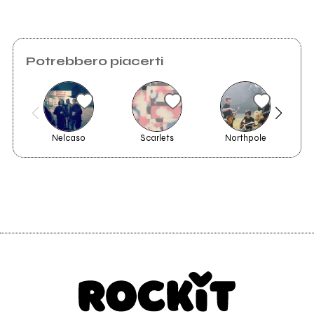
Potrebbero piacerti
Immagini
Nelcaso
Scarlets
Northpole
T