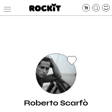
MAGAZINE
DATABASE
ARTICOLI
CONCERTI
ARTISTI
SHOP
RADIO
Roberto Scarfò