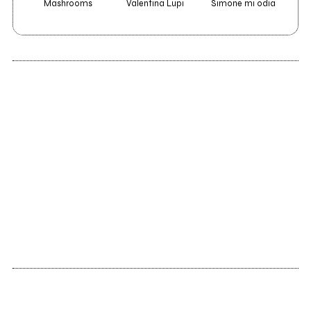
Mashrooms
Valentina Lupi
Simone mi odia
2013
2002
To fill my soul
Do you know?