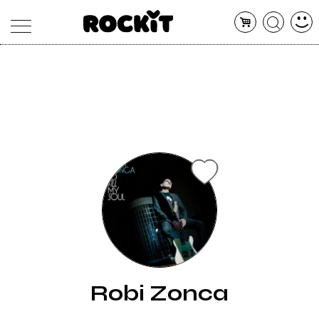
MAGAZINE
DATABASE
ARTICOLI
CONCERTI
ARTISTI
SHOP
RADIO
Robi Zonca