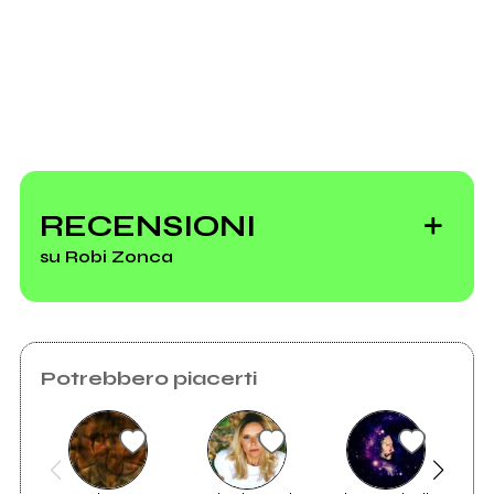
2006
2005
Magic Box
You already know
Vai alla discografia
RECENSIONI
su Robi Zonca
Potrebbero piacerti