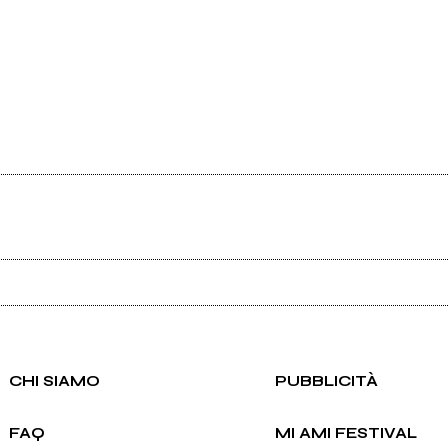
Ancora nessun utente amministra questa pagina, puoi farlo tu.
Richiedi la gestione
CHI SIAMO
PUBBLICITÀ
FAQ
MI AMI FESTIVAL