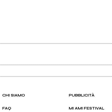
Ancora nessun utente amministra questa pagina, puoi farlo tu.
Richiedi la gestione
CHI SIAMO
PUBBLICITÀ
FAQ
MI AMI FESTIVAL