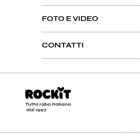
FOTO E VIDEO
CONTATTI
Routenote.com
2026
202
The Birch
Anni
Alveola mercy
Anni
Tutta roba italiana
dal 1997
Routenote