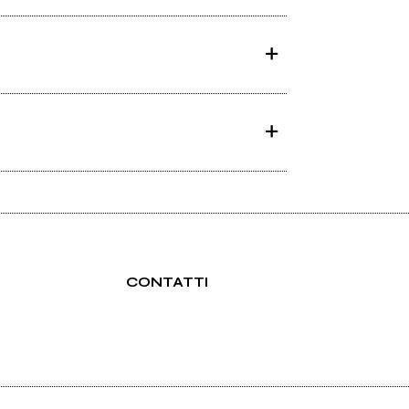
2026
The Birch
Primrose
CONTATTI