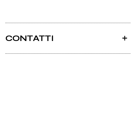
CONTATTI
Ancora nessun utente amministra questa pagina,
puoi farlo tu.
Richiedi la gestione