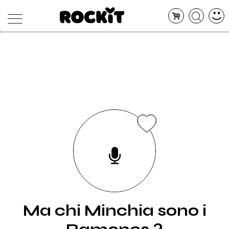
MAGAZINE
DATABASE
ARTICOLI
CONCERTI
ARTISTI
SHOP
RADIO
Ma chi Minchia sono i