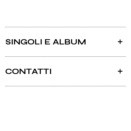
SINGOLI E ALBUM
CONTATTI
Ancora nessun utente amministra questa pagina,
puoi farlo tu.
2014
Richiedi la gestione
MA CHI MINCHIA SONO I
RAMONES ?