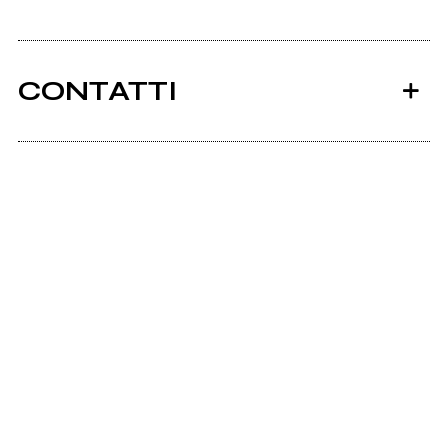
CONTATTI
Scrivi all'utente che amministra la pagina.
Invia messaggio