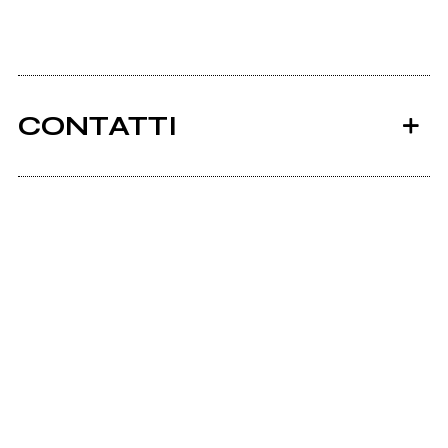
CONTATTI
Ancora nessun utente amministra questa pagina,
puoi farlo tu.
Richiedi la gestione