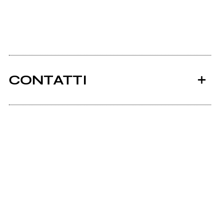
CONTATTI
Ancora nessun utente amministra questa pagina,
puoi farlo tu.
Richiedi la gestione