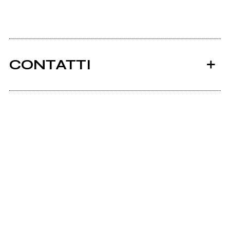
CONTATTI
Ancora nessun utente amministra questa pagina,
puoi farlo tu.
Richiedi la gestione