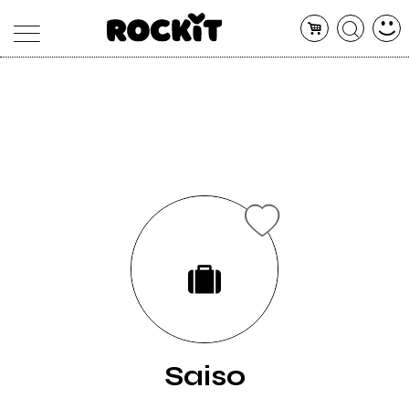
MAGAZINE
DATABASE
ARTICOLI
CONCERTI
ARTISTI
SHOP
RADIO
Saiso