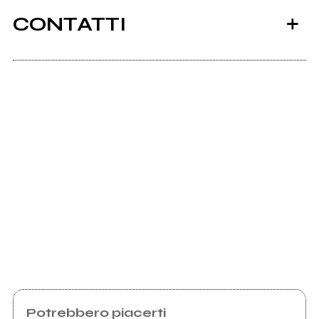
CONTATTI
Scrivi all'utente che amministra la pagina.
Invia messaggio
Potrebbero piacerti