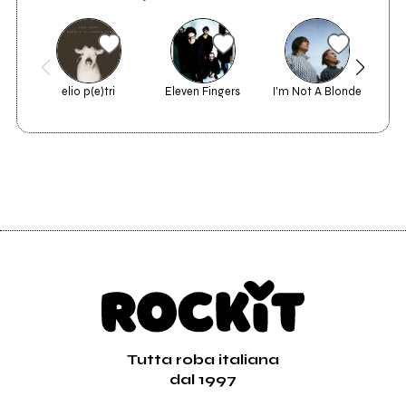
elio p(e)tri
Eleven Fingers
I'm Not A Blonde
Fri
Tutta roba italiana
dal 1997