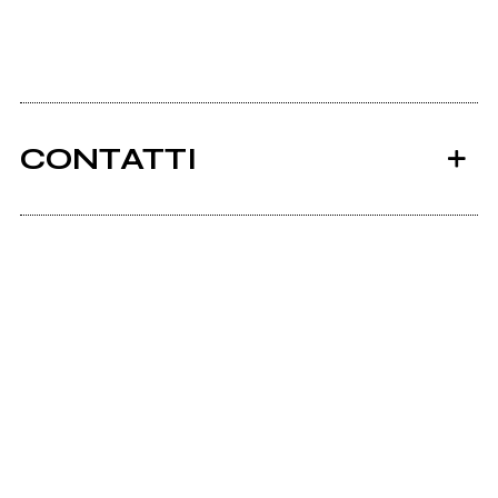
CONTATTI
Teppistideisogni.com
Ancora nessun utente amministra questa pagina,
puoi farlo tu.
Richiedi la gestione