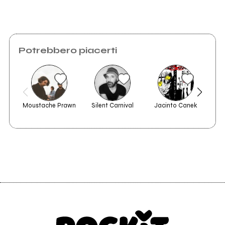
Potrebbero piacerti
Moustache Prawn
Silent Carnival
Jacinto Canek
4 