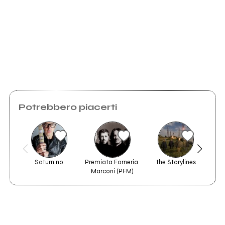
Invia messaggio
Potrebbero piacerti
Saturnino
Premiata Forneria 
the Storylines
Re
Marconi (PFM)