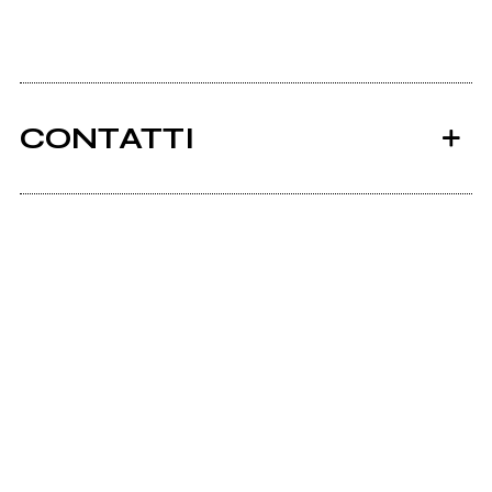
CONTATTI
Ancora nessun utente amministra questa pagina,
puoi farlo tu.
Richiedi la gestione