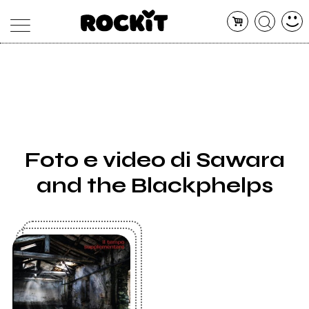
MAGAZINE
DATABASE
ARTICOLI
CONCERTI
ARTISTI
SHOP
Foto e video di Sawara
RADIO
and the Blackphelps