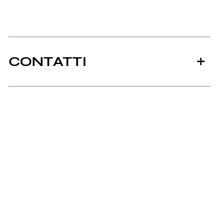
CONTATTI
Ancora nessun utente amministra questa pagina,
puoi farlo tu.
Richiedi la gestione