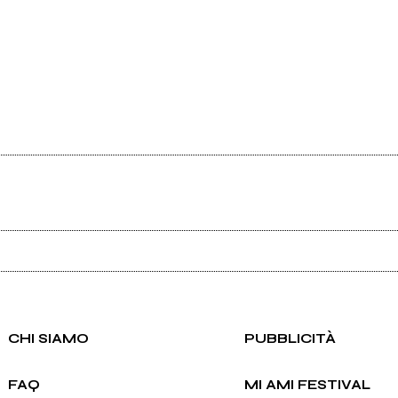
Ancora nessun utente amministra questa pagina, puoi farlo tu.
Richiedi la gestione
CHI SIAMO
PUBBLICITÀ
FAQ
MI AMI FESTIVAL