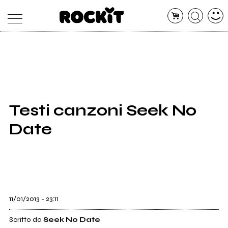
MAGAZINE
DATABASE
ARTICOLI
CONCERTI
ARTISTI
SHOP
Testi canzoni Seek No
RADIO
Date
11/01/2013 - 23:11
Scritto da
Seek No Date