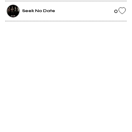
0
Seek No Date