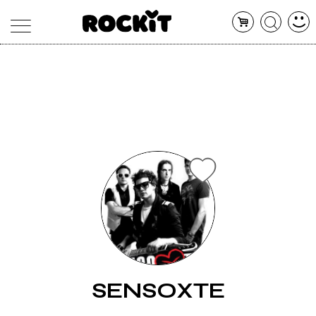
MAGAZINE
DATABASE
ARTICOLI
CONCERTI
ARTISTI
SHOP
RADIO
SENSOXTE