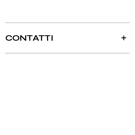
CONTATTI
Ancora nessun utente amministra questa pagina,
puoi farlo tu.
Richiedi la gestione