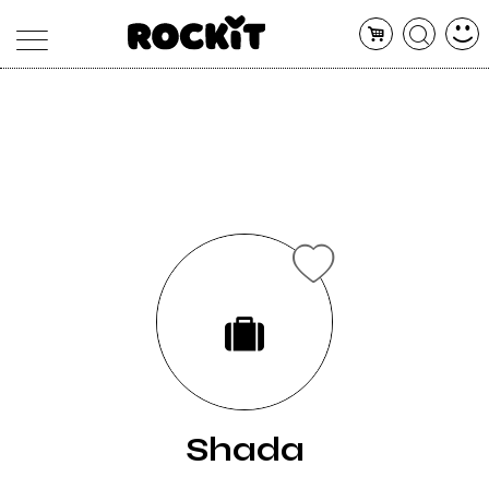
MAGAZINE
DATABASE
ARTICOLI
CONCERTI
ARTISTI
SHOP
RADIO
Shada