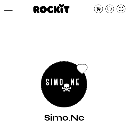
MAGAZINE
DATABASE
ARTICOLI
CONCERTI
ARTISTI
SHOP
RADIO
Simo.Ne