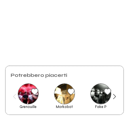
Scrivi all'utente che amministra la pagina.
Invia messaggio
Potrebbero piacerti
Grenouille
Morkobot
Fake P
L