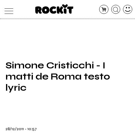
MAGAZINE
DATABASE
ARTICOLI
CONCERTI
ARTISTI
SHOP
Simone Cristicchi - I
RADIO
matti de Roma testo
lyric
28/12/2011 - 10:57