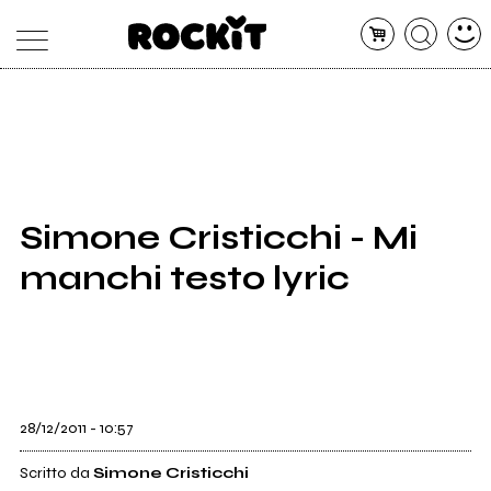
MAGAZINE
DATABASE
ARTICOLI
CONCERTI
ARTISTI
SHOP
Simone Cristicchi - Mi
RADIO
manchi testo lyric
28/12/2011 - 10:57
Scritto da
Simone Cristicchi