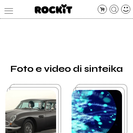
MAGAZINE
DATABASE
ARTICOLI
CONCERTI
ARTISTI
SHOP
Foto e video di sinteika
RADIO