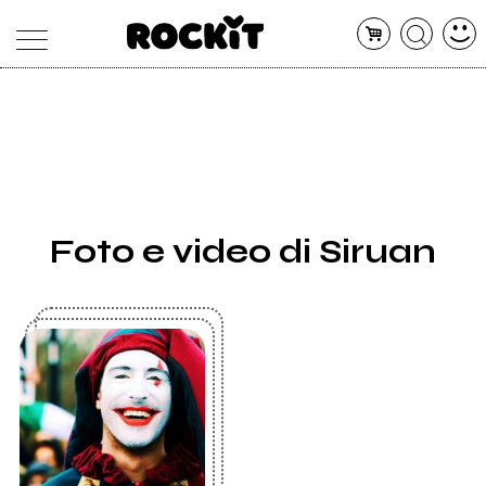
MAGAZINE
DATABASE
ARTICOLI
CONCERTI
ARTISTI
SHOP
Foto e video di Siruan
RADIO