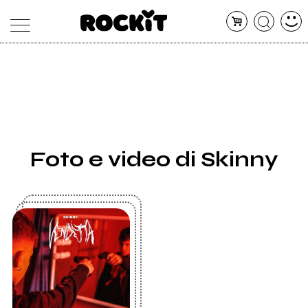
MAGAZINE
DATABASE
ARTICOLI
CONCERTI
ARTISTI
SHOP
Foto e video di Skinny
RADIO