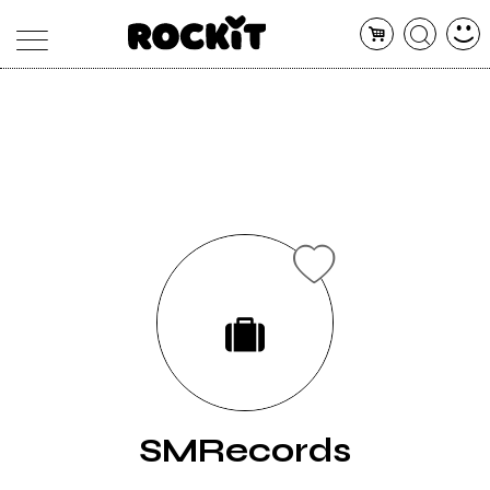
MAGAZINE
DATABASE
ARTICOLI
CONCERTI
ARTISTI
SHOP
RADIO
SMRecords