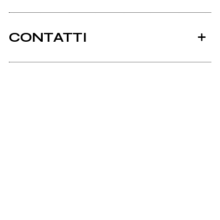
CONTATTI
Smrecords.it
Ancora nessun utente amministra questa pagina,
puoi farlo tu.
Richiedi la gestione