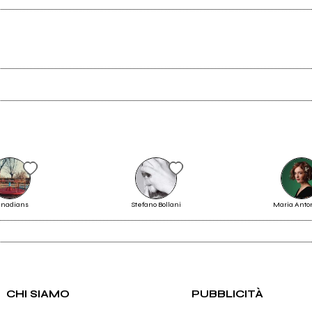
Scrivi all'utente che amministra la pagina.
nadians
Stefano Bollani
Maria Anto
Invia messaggio
CHI SIAMO
PUBBLICITÀ