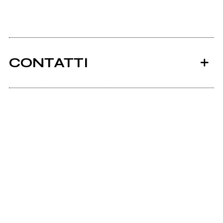
CONTATTI
Ancora nessun utente amministra questa pagina,
puoi farlo tu.
Richiedi la gestione