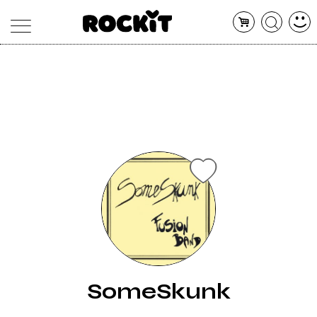
MAGAZINE
DATABASE
ARTICOLI
CONCERTI
ARTISTI
SHOP
RADIO
SomeSkunk