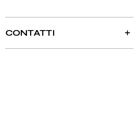
CONTATTI
Members.xoom.com
Ancora nessun utente amministra questa pagina,
puoi farlo tu.
Richiedi la gestione