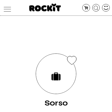
MAGAZINE
DATABASE
ARTICOLI
CONCERTI
ARTISTI
SHOP
RADIO
Sorso