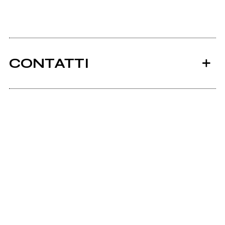
CONTATTI
Ancora nessun utente amministra questa pagina,
puoi farlo tu.
Richiedi la gestione