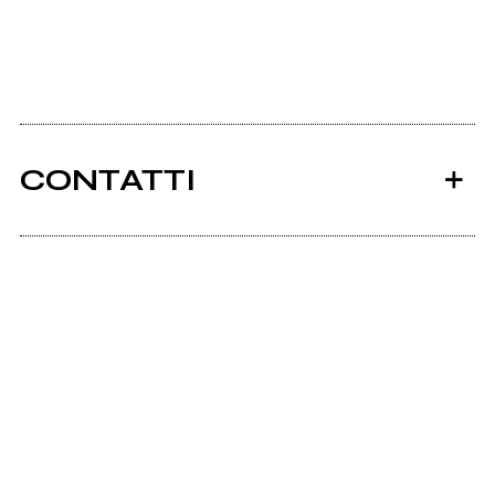
CONTATTI
Ancora nessun utente amministra questa pagina,
puoi farlo tu.
Richiedi la gestione