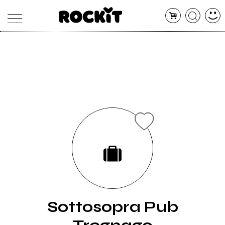
MAGAZINE
DATABASE
ARTICOLI
CONCERTI
ARTISTI
SHOP
RADIO
Sottosopra Pub