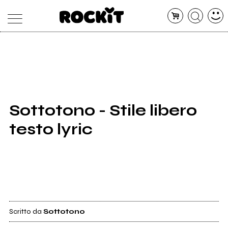
MAGAZINE
DATABASE
ARTICOLI
CONCERTI
ARTISTI
SHOP
Sottotono - Stile libero
RADIO
testo lyric
Scritto da
Sottotono