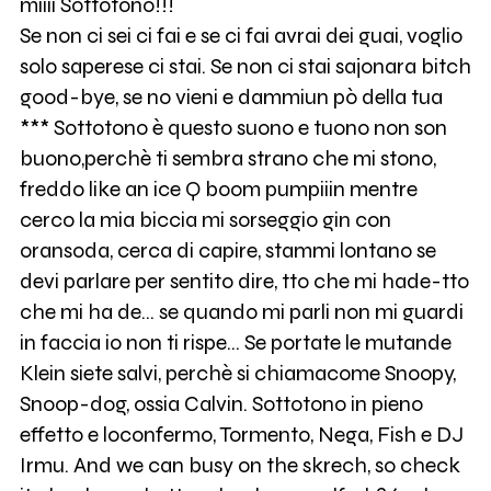
miiii Sottotono!!!
Se non ci sei ci fai e se ci fai avrai dei guai, voglio
solo saperese ci stai. Se non ci stai sajonara bitch
good-bye, se no vieni e dammiun pò della tua
*** Sottotono è questo suono e tuono non son
buono,perchè ti sembra strano che mi stono,
freddo like an ice Q boom pumpiiin mentre
cerco la mia biccia mi sorseggio gin con
oransoda, cerca di capire, stammi lontano se
devi parlare per sentito dire, tto che mi hade-tto
che mi ha de... se quando mi parli non mi guardi
in faccia io non ti rispe... Se portate le mutande
Klein siete salvi, perchè si chiamacome Snoopy,
Snoop-dog, ossia Calvin. Sottotono in pieno
effetto e loconfermo, Tormento, Nega, Fish e DJ
Irmu. And we can busy on the skrech, so check