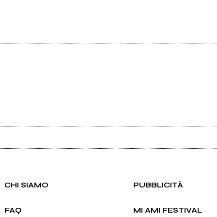
Scrivi all'utente che amministra la pagina.
Invia messaggio
CHI SIAMO
PUBBLICITÀ
FAQ
MI AMI FESTIVAL